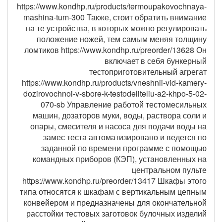
https://www.kondhp.ru/products/termoupakovochnaya-
mashina-tum-300 Также, стоит обратить внимание
на те устройства, в которых можно регулировать
положение ножей, тем самым меняя толщину
ломтиков https://www.kondhp.ru/preorder/13628 Он
включает в себя бункерный
тестоприготовительный агрегат
https://www.kondhp.ru/products/vneshnii-vid-kamery-
dozirovochnoi-v-sbore-k-testodeliteliu-a2-khpo-5-02-
070-sb Управление работой тестомесильных
машин, дозаторов муки, воды, раствора соли и
опары, смесителя и насоса для подачи воды на
замес теста автоматизировано и ведется по
заданной по времени программе с помощью
командных приборов (КЭП), установленных на
центральном пульте
https://www.kondhp.ru/preorder/13417 Шкафы этого
типа относятся к шкафам с вертикальным цепным
конвейером и предназначены для окончательной
расстойки тестовых заготовок булочных изделий