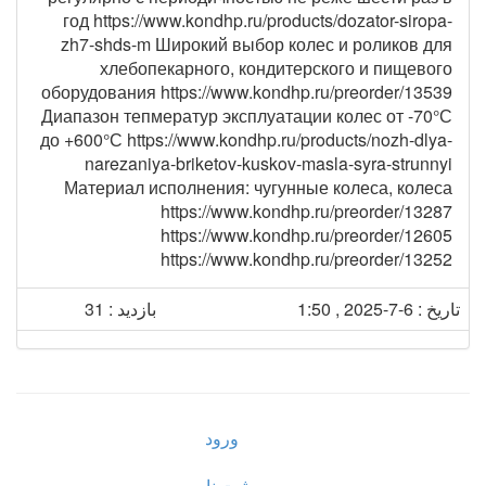
год https://www.kondhp.ru/products/dozator-siropa-
zh7-shds-m Широкий выбор колес и роликов для
хлебопекарного, кондитерского и пищевого
оборудования https://www.kondhp.ru/preorder/13539
Диапазон тепмератур эксплуатации колес от -70°С
до +600°С https://www.kondhp.ru/products/nozh-dlya-
narezaniya-briketov-kuskov-masla-syra-strunnyi
Материал исполнения: чугунные колеса, колеса
https://www.kondhp.ru/preorder/13287
https://www.kondhp.ru/preorder/12605
https://www.kondhp.ru/preorder/13252
تاریخ : 6-7-2025 , 1:50
بازدید : 31
ورود
ثبت نام