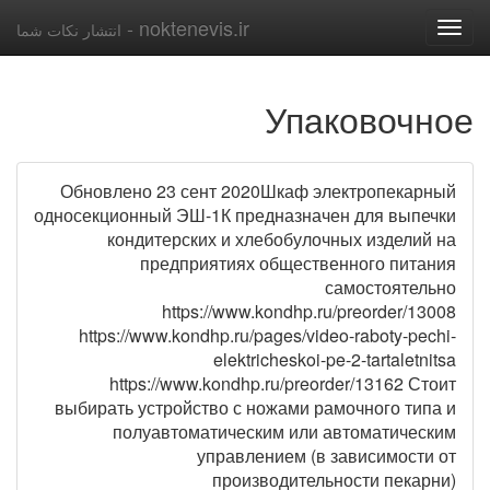
noktenevis.ir -
انتشار نکات شما
Toggle
navigation
Упаковочное
Обновлено 23 сент 2020Шкаф электропекарный
односекционный ЭШ-1К предназначен для выпечки
кондитерских и хлебобулочных изделий на
предприятиях общественного питания
самостоятельно
https://www.kondhp.ru/preorder/13008
https://www.kondhp.ru/pages/video-raboty-pechi-
elektricheskoi-pe-2-tartaletnitsa
https://www.kondhp.ru/preorder/13162 Стоит
выбирать устройство с ножами рамочного типа и
полуавтоматическим или автоматическим
управлением (в зависимости от
производительности пекарни)