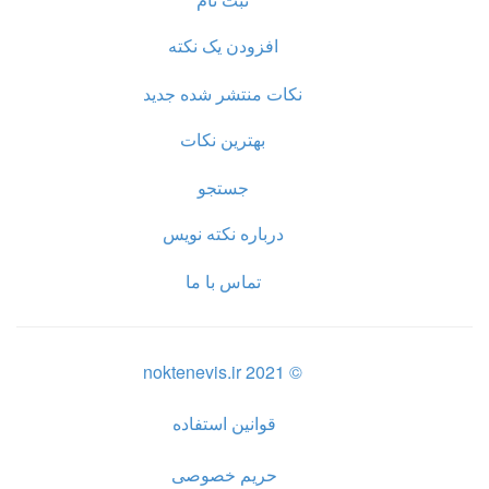
افزودن یک نکته
نکات منتشر شده جدید
بهترین نکات
جستجو
درباره نکته نویس
تماس با ما
© noktenevis.ir 2021
قوانین استفاده
حریم خصوصی