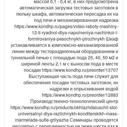
массой 0,1 - 0,4 кг, в них предусмотрена
автоматическая загрузка тестовых заготовок в
люльку шкафа, автоматическая пересадка их на
под печи и механизированная надрезка
https://www.kondhp.ru/pages/video-raboty-mashiny-
12-ti-ryadnoi-dlya-napolneniya-nachinkoi-i-
formirovaniya-pesochnykh-pirozhnykh Шкаф
устанавливается в комплексно-механизированной
линии между тесторазделочным оборудованием и
туннельной печью с площадью пода 25, 40, 50 м2 и
шириной ленты 2,1 м с выносом пода в месте
посадки https://www.kondhp.ru/preorder/13707
Выступающая часть пода печи служит для
обеспечения посадки тестовых заготовок, их
надрезки и опрыскивания водой
https://www.kondhp.ru/preorder/12883
Производственно-технологический центр
https://www.kondhp.ru/products/okhlazhdaiuschii-stol-
universalnyi-dlya-razlichnykh-konditerskikh-mass-
marmelada-sufle-grilyazha Семинары проводятся
регулярно с периодичностью не реже шести раз в