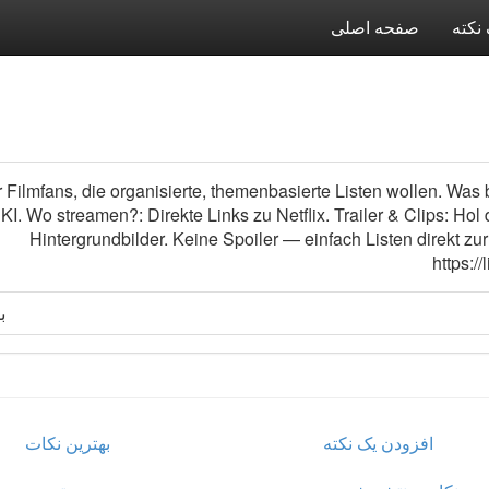
نکته
صفحه اصلی
r Filmfans, die organisierte, themenbasierte Listen wollen. Wa
. Wo streamen?: Direkte Links zu Netflix. Trailer & Clips: Hol
Hintergrundbilder. Keine Spoiler — einfach Listen direkt z
https:
با
افزودن یک نکته
بهترین نکات