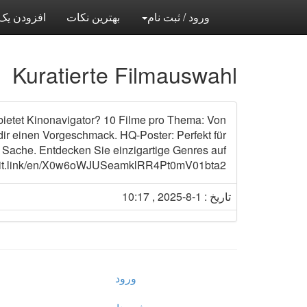
ورود / ثبت نام
بهترین نکات
افزودن یک 
Kuratierte Filmauswahl
s bietet Kinonavigator? 10 Filme pro Thema: Von
 dir einen Vorgeschmack. HQ-Poster: Perfekt für
ur Sache. Entdecken Sie einzigartige Genres auf
//lit.link/en/X0w6oWJUSeamklRR4Pt0mV01bta2
تاریخ : 1-8-2025 , 10:17
ورود