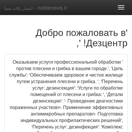
noktenevis.ir -
انتشار نکات شما
Toggle
navigation
'Добро пожаловать в
Дезцентр! ',
' Оказываем услуги профессиональной обработки
против плесени и грибка в вашем городе.', 'Цель
службы': 'Обеспечиваем здоровое и чистое жилище
путем устранения плесени и грибка. ', 'Перечень
услуг: дезинсекция': 'Услуги по обработке
помещений от плесени и грибка: ', 'Детали
дезинсекции': '- Проведение диагностики
пораженных участковn- Применение эффективных
антимикробных препаратовn- Подготовка
индивидуальных профилактических решений',
'Перечень услуг: дезинфекция': 'Комплекс