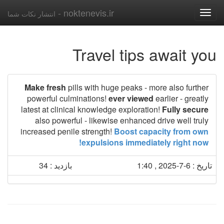
noktenevis.ir -
انتشار نکات شما
Toggle
navigation
Travel tips await you
Make fresh
pills with huge peaks - more also further
powerful culminations!
ever viewed
earlier - greatly
latest at clinical knowledge exploration!
Fully secure
also powerful - likewise enhanced drive well truly
increased penile strength!
Boost capacity from own
expulsions immediately right now!
تاریخ : 6-7-2025 , 1:40
بازدید : 34